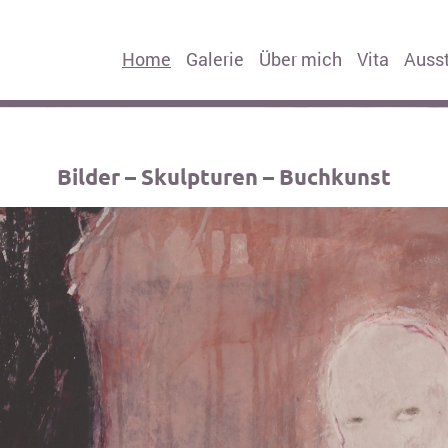
Home
Galerie
Über mich
Vita
Auss
Bilder – Skulpturen – Buchkunst